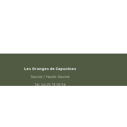
Les Granges de Capucines
Savoie / Haute-Savoie
Tel: 06 25 73 09 94
Email: contact@lagrangedecapucine.fr