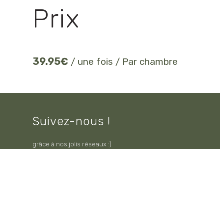
Prix
39.95
€
/ une fois / Par chambre
Suivez-nous !
grâce à nos jolis réseaux :)


et nous vous donnerons envie de revenir ...