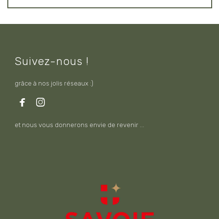
Suivez-nous !
grâce à nos jolis réseaux :)


et nous vous donnerons envie de revenir ...