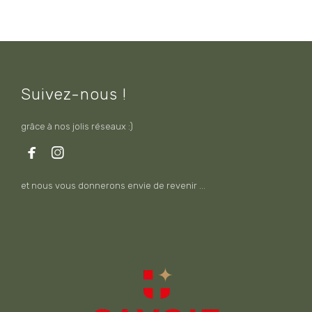
Suivez-nous !
grâce à nos jolis réseaux :)


et nous vous donnerons envie de revenir ...