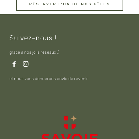
RÉSERVER L'UN DE NOS GÎTES
Suivez-nous !
grâce à nos jolis réseaux :)


et nous vous donnerons envie de revenir ...